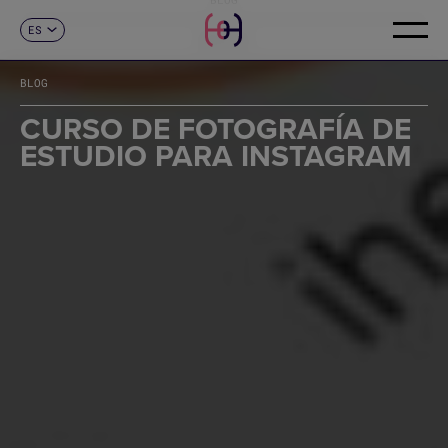
ES
CONTACTO
CA
EN
BLOG
FR
DE
CURSO DE FOTOGRAFÍA DE
IT
ESTUDIO PARA INSTAGRAM
PT