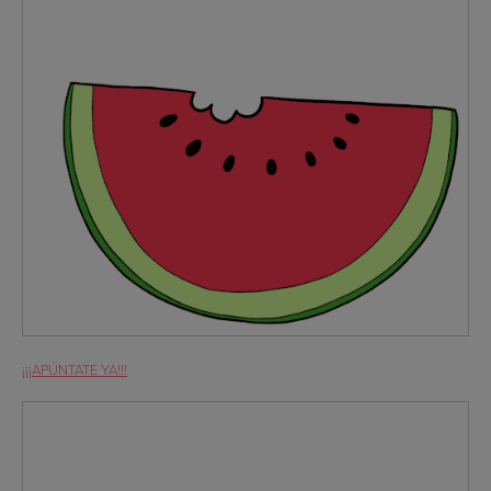
¡¡¡APÚNTATE YA!!!