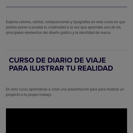
Explora colores, estilos, composiciones y tipografías en este curso en que
podrás poner a prueba tu creatividad a la vez que aprendes uno de los
principales elementos del diseño gráfico y la identidad de marca.
CURSO DE DIARIO DE VIAJE
PARA ILUSTRAR TU REALIDAD
En este curso aprenderás a crear una presentación para para mostrar un
proyecto o tu propio trabajo.