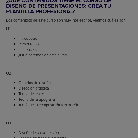
¿QUÉ CONTENIDOS TIENE EL CURSO DE
DISEÑO DE PRESENTACIONES: CREA TU
PLANTILLA PROFESIONAL?
Los contenidos de este curso son muy interesante, veamos cuáles son.
U1
Introducción
Presentación
Influencias
¿Qué haremos en este curso?
U2
Criterios de diseño
Dirección artística
Teoría del color
Teoría de la tipografía
Teoría de la composición y el diseño
U3
Diseño de presentación
Espacio de trabajo y formato