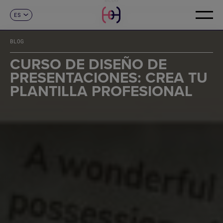
ES
CONTACTO
CA
EN
BLOG
FR
DE
CURSO DE DISEÑO DE
IT
PRESENTACIONES: CREA TU
PT
PLANTILLA PROFESIONAL