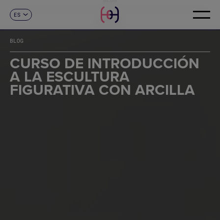
ES
CONTACTO
CA
EN
BLOG
FR
DE
CURSO DE INTRODUCCIÓN
IT
A LA ESCULTURA
PT
FIGURATIVA CON ARCILLA