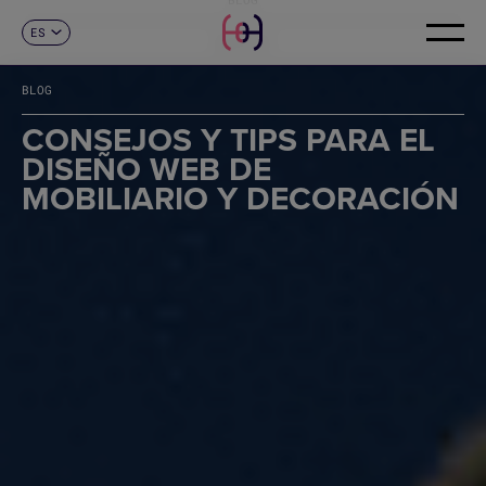
ES
CONTACTO
CA
EN
BLOG
FR
DE
CONSEJOS Y TIPS PARA EL
IT
DISEÑO WEB DE
PT
MOBILIARIO Y DECORACIÓN