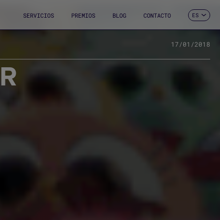
SERVICIOS
PREMIOS
BLOG
CONTACTO
ES
CA
EN
FR
17/01/2018
DE
ER
IT
PT