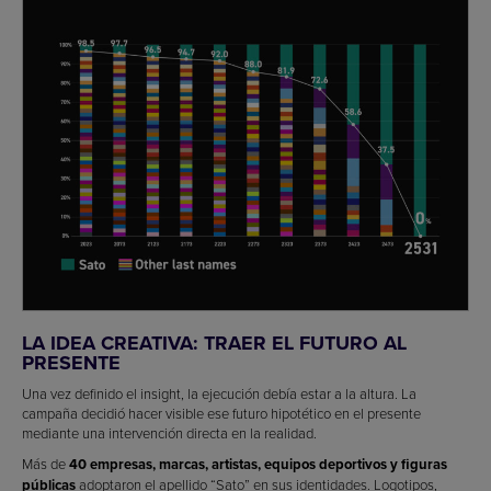
LA IDEA CREATIVA: TRAER EL FUTURO AL
PRESENTE
Una vez definido el insight, la ejecución debía estar a la altura. La
campaña decidió hacer visible ese futuro hipotético en el presente
mediante una intervención directa en la realidad.
Más de
40 empresas, marcas, artistas, equipos deportivos y figuras
públicas
adoptaron el apellido “Sato” en sus identidades. Logotipos,