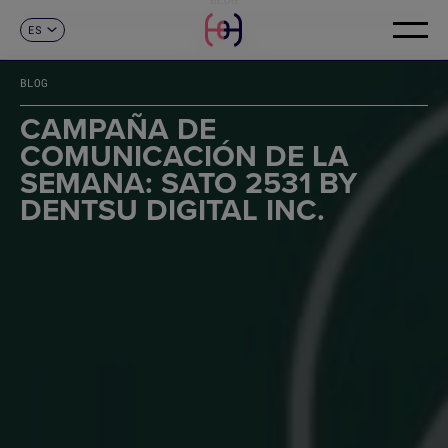
ES
CONTACTO
CA
EN
BLOG
FR
DE
CAMPAÑA DE
IT
COMUNICACIÓN DE LA
PT
SEMANA: SATO 2531 BY
DENTSU DIGITAL INC.