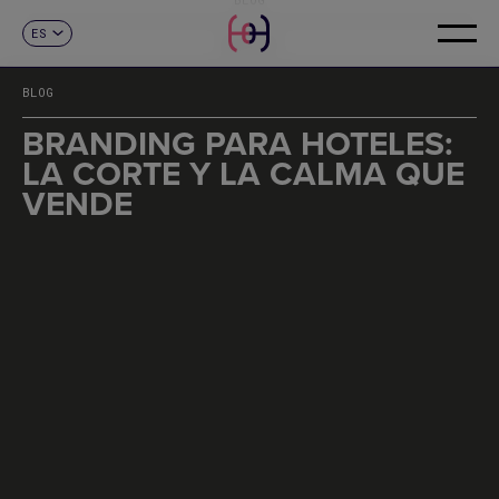
ES
CONTACTO
CA
EN
BLOG
FR
DE
BRANDING PARA HOTELES:
IT
LA CORTE Y LA CALMA QUE
PT
VENDE