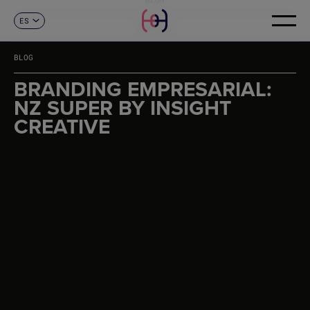
ES
CONTACTO
CA
EN
BLOG
FR
DE
BRANDING EMPRESARIAL:
IT
NZ SUPER BY INSIGHT
PT
CREATIVE