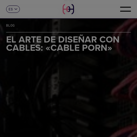
ES
CONTACTO
CA
EN
BLOG
FR
DE
EL ARTE DE DISEÑAR CON
IT
CABLES: «CABLE PORN»
PT